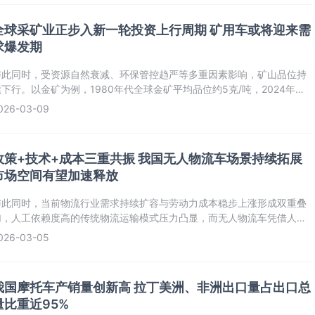
全球采矿业正步入新一轮投资上行周期 矿用车或将迎来需
求爆发期
与此同时，受资源自然衰减、环保管控趋严等多重因素影响，矿山品位持
续下行。以金矿为例，1980年代全球金矿平均品位约5克/吨，2024年已
降至0.9克/吨，而截至2024年，全球189个正在生产的金矿平均品位为
026-03-09
1.06克/吨，品位下滑直接导致矿山开采的资本密集度逐年提升。当前金属
价格高位运行与矿山品位下降形成双重共振，进
政策+技术+成本三重共振 我国无人物流车场景持续拓展
市场空间有望加速释放
与此同时，当前物流行业需求持续扩容与劳动力成本稳步上涨形成双重叠
加，人工依赖度高的传统物流运输模式压力凸显，而无人物流车凭借人工
替代、降本增效的核心优势，恰好契合行业发展痛点，市场发展空间极具
026-03-05
想象空间。有数据显示，我国社会物流总额已由2019年的298万亿元增长
2025的368年万亿元；快递业务量由2019年的635
我国摩托车产销量创新高 拉丁美洲、非洲出口量占出口总
量比重近95%