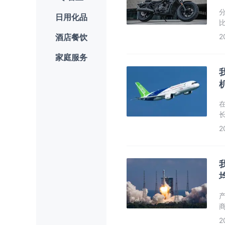
日用化品
比
车
酒店餐饮
2
家庭服务
2
产
商
2