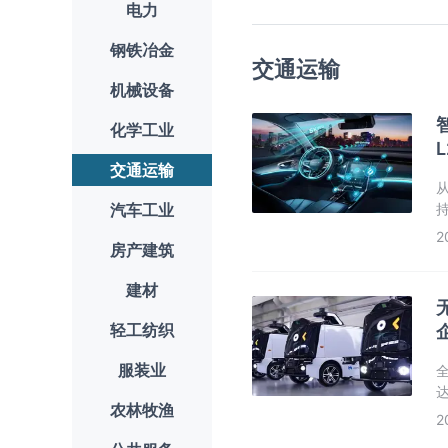
电力
钢铁冶金
交通运输
机械设备
化学工业
交通运输
汽车工业
比
2
房产建筑
建材
轻工纺织
服装业
达
农林牧渔
2