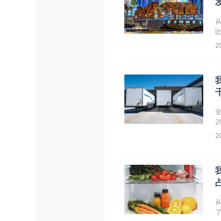
2
2
2