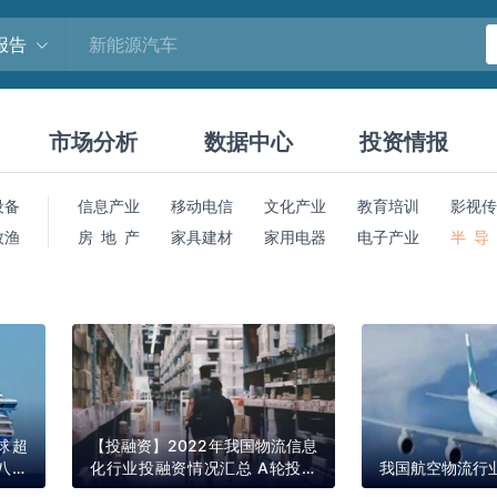
报告
市场分析
数据中心
投资情报
设备
信息产业
移动电信
文化产业
教育培训
影视传
牧渔
房 地 产
家具建材
家用电器
电子产业
半 导
球超
【投融资】2022年我国物流信息
八成
化行业投融资情况汇总 A轮投资
我国航空物流行
6年
事件最为活跃