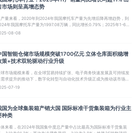
口市场则呈高增态势
从产量来看，2020年到2024年我国摩托车产量为先增后降再增趋势，到
024年我国摩托车产量为1997.08万辆，同比增长0.79%；2025年1-6月
国摩托车产量为1061.41万辆，同比增长11.83%。
025-08-08
中国智能仓储市场规模突破1700亿元 立体仓库面积稳增
政策+技术双轮驱动行业升级
全球市场规模来看，在全球贸易持续扩张、电子商务快速发展及可持续发
展需求提升的推动下，数字化转型与自动化技术升级正成为推动该市场增
长的核心动力，全球仓储自动化解决方案市场不断增长。2024年全球仓储
025-07-19
自动化解决方案市场规模达到4894亿元，同比增长5.2%。
我国为全球集装箱产销大国 国际标准干货集装箱为行业主
要种类
具体来看，在2024年我国集中度总产量中占比最高为国际标准干货集装