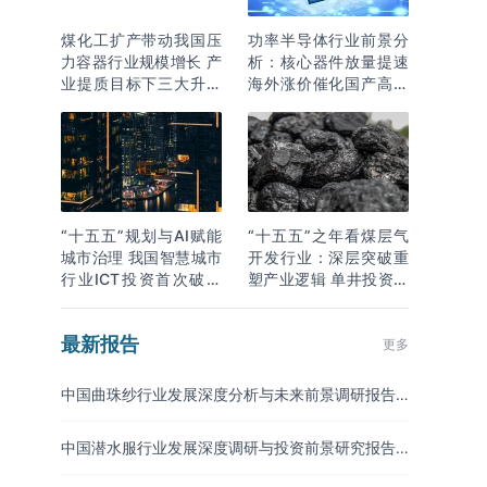
煤化工扩产带动我国压
功率半导体行业前景分
力容器行业规模增长 产
析：核心器件放量提速
业提质目标下三大升级
海外涨价催化国产高端
逻辑明确
化突围
“十五五”规划与AI赋能
“十五五”之年看煤层气
城市治理 我国智慧城市
开发行业：深层突破重
行业ICT投资首次破万
塑产业逻辑 单井投资成
亿
本下降
最新报告
更多
中国曲珠纱行业发展深度分析与未来前景调研报告
（2026-2033年）
中国潜水服行业发展深度调研与投资前景研究报告
（2026-2033年）