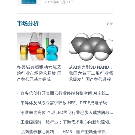
2026年03月03日
市场分析
更多
多领域共振驱动六氟乙
从AI算力到3D NAND：
烷行业市场需求释放 国
我国六氟丁二烯行业需
产替代已基本完成
求爆发与国产替代进程
政务信创打开桌面云行业终端替换空间 AI主线重
塑竞争逻辑 中国本土厂商全面反超
半导体及AI液冷需求释放 HFE、PFPE成电子级氟
化液行业主流 3M退场下国产高端突破加速
渗透率达高位 全球LED照明行业已步入成熟阶段
未来将向集成化、智能化方向演进
工业级磷酸一铵行业：下游需求重心向新能源领域
转移 产业链一体化趋势清晰
肌肉营养核心原料——HMB：国产垄断全球供给