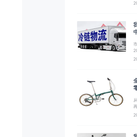
2
3
2
2
3
2