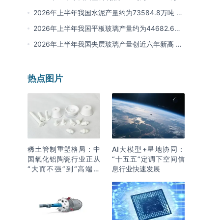
其中江苏、浙江产量分别占比18.9%、16.0%
2026年上半年我国水泥产量约为73584.8万吨 同
比下降8% 其中广东、浙江和安徽分别排名前三
2026年上半年我国平板玻璃产量约为44682.6万
重量箱 同比下降5.7% 其中河北产量最多 占比
2026年上半年我国夹层玻璃产量创近六年新高 约
16%
为7964.8万平方米 同比下降0.9%
热点图片
稀土管制重塑格局：中
AI大模型+星地协同：
国氧化铝陶瓷行业正从
“十五五”定调下空间信
“大而不强”到“高端突
息行业快速发展
围”