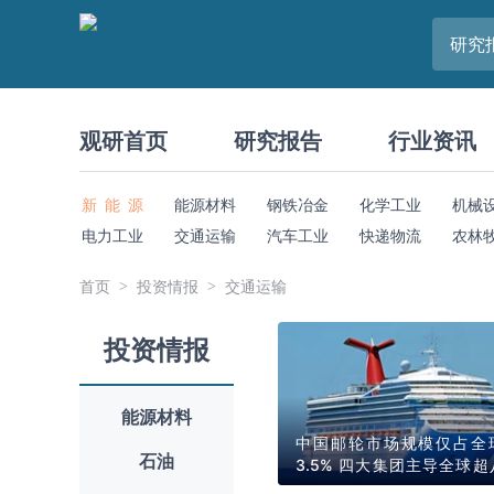
研究
观研首页
研究报告
行业资讯
新 能 源
能源材料
钢铁冶金
化学工业
机械
电力工业
交通运输
汽车工业
快递物流
农林
首页
投资情报
交通运输
投资情报
能源材料
中国邮轮市场规模仅占全
石油
3.5% 四大集团主导全球超
订单 订单将稳定延续至203