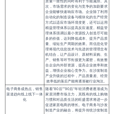
质量一致性的同时有利于节能减排。其
次，市场需求的变化与竞争的加剧要求
企业能够快速响应市场。企业除了利用
自动化的制造设备与模块化的生产经营
方式以适应市场环境变更，还可以运用
精益管理体系以提高反应速度。精益管
理体系强调以最小资源投入创造尽可能
多的价值，达到降低成本、提升产品质
量、缩短生产周期的效果。而信息化管
理将现代信息技术与先进的管理理念有
机结合，让产品设计、原材料采购、生
产、销售等环节衔接更为紧密，有效整
合企业内外部资源，提高企业效率和效
益，增强企业核心竞争力。在沙发制造
产业升级的过程中，产品质量差、经营
效率低的落后产能将逐渐被行业淘汰。
电子商务成热点，销售
随着“
80
后
”“90
后
”
年轻消费者逐渐成为
渠道趋向线上线下一体
家居消费市场主力，其既有的线上购物
化
习惯和对品质生活的旺盛需求将进一步
促进家居电商的增长。电子商务与沙发
制造产业的融合，将提升传统沙发制造