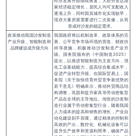
经济发展开始陆续恢复，大部分发达国
家经济稳定增长，居民人均可支配收入
逐渐上升，同时因其城市化实现较早，
现存大量房屋需要进行二次装修，从而
形成对沙发的稳定需求。
政策推动我国沙发制造
我国政府将以机制改革、政策体系的完
产业升级，智能制造和
善、公平竞争市场环境的营造、财政扶
品牌建设成升级方向
持等措施，积极推动沙发制造产业升
级。国务院颁布的《中国制造
2025
》
提出，以推进智能制造为主攻方向，强
化工业基础能力，提高综合集成水平，
促进产业转型升级。在国际贸易上，国
务院《关于加快培育外贸竞争新优势的
若干意见》明确表示，推动外贸商品结
构调整，巩固和提升家具等劳动密集型
产品在全球的主导地位。传统的沙发制
造行业属于劳动密集型行业，随着我国
人力成本的提高和销售的增长，产业自
动化建设刻不容缓。通过精准的控制和
高效的产出，数控化、机械化设备可以
提升生产效率和资源利用率，确保产品