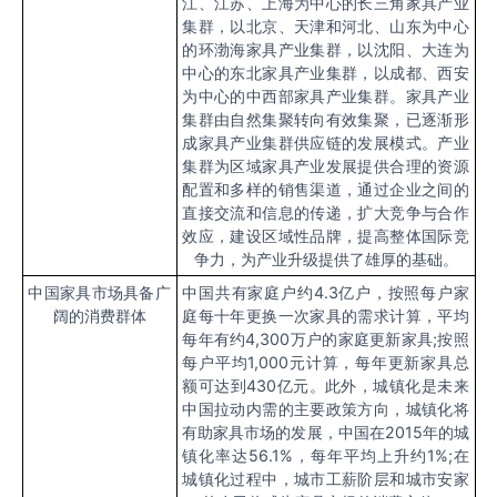
江、江苏、上海为中心的长三角家具产业
集群，以北京、天津和河北、山东为中心
的环渤海家具产业集群，以沈阳、大连为
中心的东北家具产业集群，以成都、西安
为中心的中西部家具产业集群。家具产业
集群由自然集聚转向有效集聚，已逐渐形
成家具产业集群供应链的发展模式。产业
集群为区域家具产业发展提供合理的资源
配置和多样的销售渠道，通过企业之间的
直接交流和信息的传递，扩大竞争与合作
效应，建设区域性品牌，提高整体国际竞
争力，为产业升级提供了雄厚的基础。
中国家具市场具备广
中国共有家庭户约
4.3
亿户，按照每户家
阔的消费群体
庭每十年更换一次家具的需求计算，平均
每年有约
4,300
万户的家庭更新家具
;
按照
每户平均
1,000
元计算，每年更新家具总
额可达到
430
亿元。此外，城镇化是未来
中国拉动内需的主要政策方向，城镇化将
有助家具市场的发展，中国在
2015
年的城
镇化率达
56.1%
，每年平均上升约
1%;
在
城镇化过程中，城市工薪阶层和城市安家