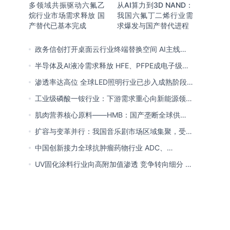
多领域共振驱动六氟乙
从AI算力到3D NAND：
烷行业市场需求释放 国
我国六氟丁二烯行业需
产替代已基本完成
求爆发与国产替代进程
政务信创打开桌面云行业终端替换空间 AI主线重
塑竞争逻辑 中国本土厂商全面反超
半导体及AI液冷需求释放 HFE、PFPE成电子级氟
化液行业主流 3M退场下国产高端突破加速
渗透率达高位 全球LED照明行业已步入成熟阶段
未来将向集成化、智能化方向演进
工业级磷酸一铵行业：下游需求重心向新能源领域
转移 产业链一体化趋势清晰
肌肉营养核心原料——HMB：国产垄断全球供给
市场 龙头构筑全方位竞争壁垒
扩容与变革并行：我国音乐剧市场区域集聚，受众
群体更新，内容生态持续完善
中国创新接力全球抗肿瘤药物行业 ADC、
CDK4/6与BTK引领 医保落地促专特药双渠道格局
UV固化涂料行业向高附加值渗透 竞争转向细分 恒
成型
兴股份等专精特新小巨人表现突出