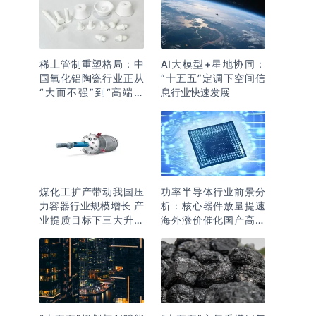
稀土管制重塑格局：中
AI大模型+星地协同：
国氧化铝陶瓷行业正从
“十五五”定调下空间信
“大而不强”到“高端突
息行业快速发展
围”
煤化工扩产带动我国压
功率半导体行业前景分
力容器行业规模增长 产
析：核心器件放量提速
业提质目标下三大升级
海外涨价催化国产高端
逻辑明确
化突围