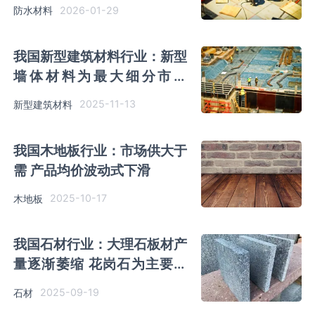
管力度正加强
2026-01-29
防水材料
我国新型建筑材料行业：新型
墙体材料为最大细分市场
2025年相关投融资事件频发
2025-11-13
新型建筑材料
我国木地板行业：市场供大于
需 产品均价波动式下滑
2025-10-17
木地板
我国石材行业：大理石板材产
量逐渐萎缩 花岗石为主要种
类 市场出口额持续下降
2025-09-19
石材